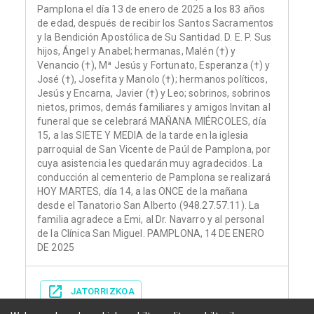
Pamplona el día 13 de enero de 2025 a los 83 años
de edad, después de recibir los Santos Sacramentos
y la Bendición Apostólica de Su Santidad. D. E. P. Sus
hijos, Ángel y Anabel; hermanas, Malén (†) y
Venancio (†), Mª Jesús y Fortunato, Esperanza (†) y
José (†), Josefita y Manolo (†); hermanos políticos,
Jesús y Encarna, Javier (†) y Leo; sobrinos, sobrinos
nietos, primos, demás familiares y amigos Invitan al
funeral que se celebrará MAÑANA MIÉRCOLES, día
15, a las SIETE Y MEDIA de la tarde en la iglesia
parroquial de San Vicente de Paúl de Pamplona, por
cuya asistencia les quedarán muy agradecidos. La
conducción al cementerio de Pamplona se realizará
HOY MARTES, día 14, a las ONCE de la mañana
desde el Tanatorio San Alberto (948.27.57.11). La
familia agradece a Emi, al Dr. Navarro y al personal
de la Clínica San Miguel. PAMPLONA, 14 DE ENERO
DE 2025
JATORRIZKOA