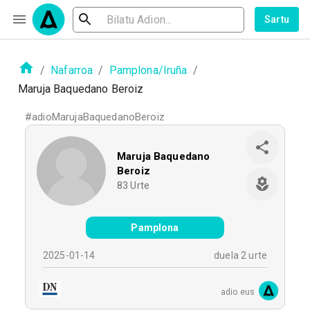
Sartu
/
Nafarroa
/
Pamplona/Iruña
/
Maruja Baquedano Beroiz
#
adioMarujaBaquedanoBeroiz
Maruja Baquedano
Beroiz
83
Urte
Pamplona
2025-01-14
duela 2 urte
adio.eus