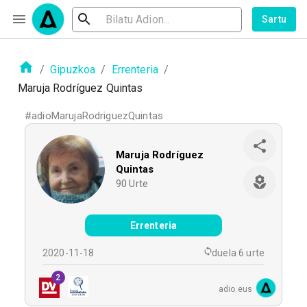
Sartu
/
Gipuzkoa
/
Errenteria
/
Maruja Rodríguez Quintas
#
adioMarujaRodriguezQuintas
Maruja Rodríguez
Quintas
90
Urte
Errenteria
2020-11-18
duela 6 urte
2
adio.eus