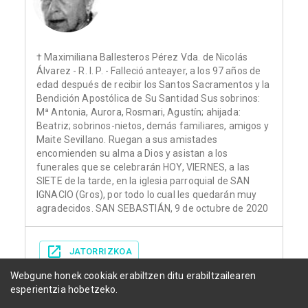
† Maximiliana Ballesteros Pérez Vda. de Nicolás
Álvarez - R. I. P. - Falleció anteayer, a los 97 años de
edad después de recibir los Santos Sacramentos y la
Bendición Apostólica de Su Santidad Sus sobrinos:
Mª Antonia, Aurora, Rosmari, Agustín; ahijada:
Beatriz; sobrinos-nietos, demás familiares, amigos y
Maite Sevillano. Ruegan a sus amistades
encomienden su alma a Dios y asistan a los
funerales que se celebrarán HOY, VIERNES, a las
SIETE de la tarde, en la iglesia parroquial de SAN
IGNACIO (Gros), por todo lo cual les quedarán muy
agradecidos. SAN SEBASTIÁN, 9 de octubre de 2020
JATORRIZKOA
Webgune honek cookiak erabiltzen ditu erabiltzailearen
esperientzia hobetzeko.