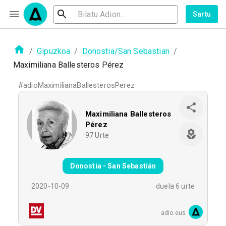
Sartu
/
Gipuzkoa
/
Donostia/San Sebastian
/
Maximiliana Ballesteros Pérez
#
adioMaximilianaBallesterosPerez
Maximiliana Ballesteros
Pérez
97
Urte
Donostia - San Sebastián
2020-10-09
duela 6 urte
adio.eus