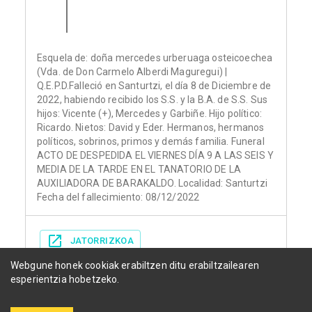
Esquela de: doña mercedes urberuaga osteicoechea
(Vda. de Don Carmelo Alberdi Maguregui) |
Q.E.P.D.Falleció en Santurtzi, el día 8 de Diciembre de
2022, habiendo recibido los S.S. y la B.A. de S.S. Sus
hijos: Vicente (+), Mercedes y Garbiñe. Hijo político:
Ricardo. Nietos: David y Eder. Hermanos, hermanos
políticos, sobrinos, primos y demás familia. Funeral
ACTO DE DESPEDIDA EL VIERNES DÍA 9 A LAS SEIS Y
MEDIA DE LA TARDE EN EL TANATORIO DE LA
AUXILIADORA DE BARAKALDO. Localidad: Santurtzi
Fecha del fallecimiento: 08/12/2022
JATORRIZKOA
Webgune honek cookiak erabiltzen ditu erabiltzailearen
esperientzia hobetzeko.