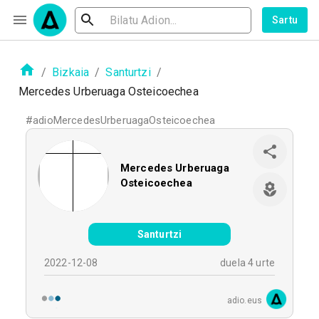
Sartu
/
Bizkaia
/
Santurtzi
/
Mercedes Urberuaga Osteicoechea
#
adioMercedesUrberuagaOsteicoechea
Mercedes Urberuaga
Osteicoechea
Santurtzi
2022-12-08
duela 4 urte
adio.eus