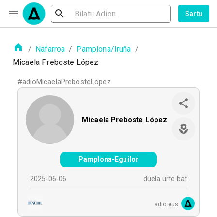
Sartu
/
Nafarroa
/
Pamplona/Iruña
/
Micaela Preboste López
#
adioMicaelaPrebosteLopez
Micaela Preboste López
Pamplona-Eguilor
2025-06-06
duela urte bat
adio.eus