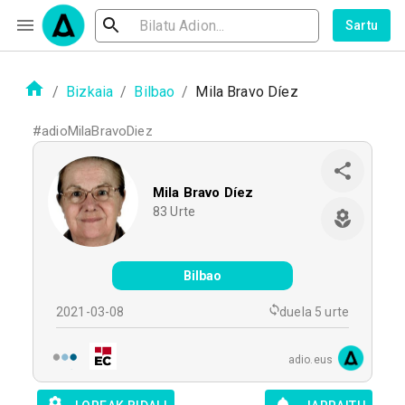
Sartu
/
Bizkaia
/
Bilbao
/
Mila Bravo Díez
#
adioMilaBravoDiez
Mila Bravo Díez
83
Urte
Bilbao
2021-03-08
duela 5 urte
adio.eus