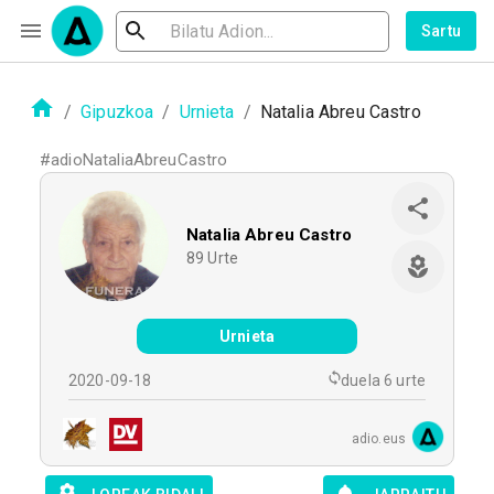
Sartu
/
Gipuzkoa
/
Urnieta
/
Natalia Abreu Castro
#
adioNataliaAbreuCastro
Natalia Abreu Castro
89
Urte
Urnieta
2020-09-18
duela 6 urte
adio.eus