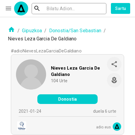
Sartu
/
Gipuzkoa
/
Donostia/San Sebastian
/
Nieves Leza Garcia De Galdiano
#
adioNievesLezaGarciaDeGaldiano
Nieves Leza Garcia De
Galdiano
104
Urte
Donostia
2021-01-24
duela 6 urte
adio.eus