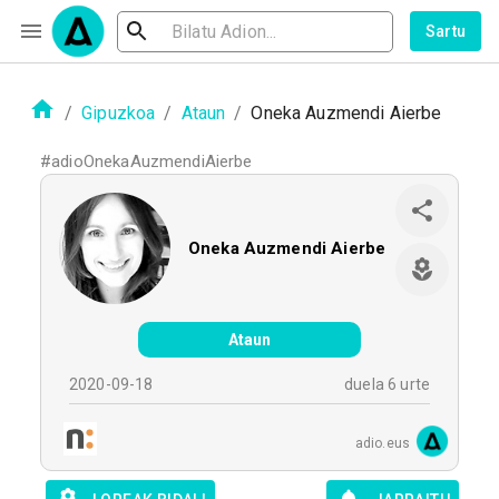
Sartu
/
Gipuzkoa
/
Ataun
/
Oneka Auzmendi Aierbe
#
adioOnekaAuzmendiAierbe
Oneka Auzmendi Aierbe
Ataun
2020-09-18
duela 6 urte
adio.eus