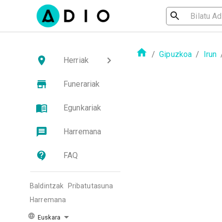
/
Gipuzkoa
/
Irun
Herriak
Funerariak
Egunkariak
Harremana
FAQ
Baldintzak
Pribatutasuna
Harremana
Euskara