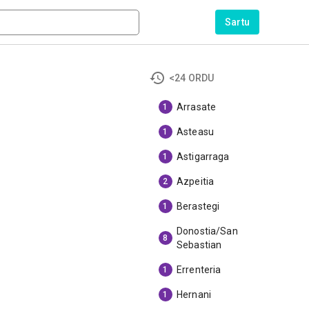
Sartu
<24 ORDU
Arrasate
1
Asteasu
1
Astigarraga
1
Azpeitia
2
Berastegi
1
Donostia/San
8
Sebastian
Errenteria
1
Hernani
1