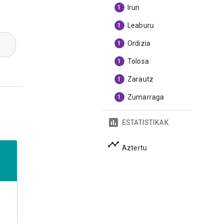
Irun
1
Leaburu
1
Ordizia
1
Tolosa
1
Zarautz
1
Zumarraga
1
ESTATISTIKAK
Aztertu