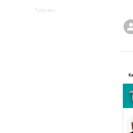
©
2026
Adio.
K