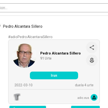
/
Pedro Alcantara Sillero
#
adioPedroAlcantaraSillero
Pedro Alcantara Sillero
91
Urte
Irun
2022-03-10
duela 4 urte
adio.eus