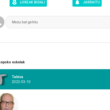
LOREAK BIDALI
JARRAITU
Mezu bat gehitu
anpoko eskelak
Tabisa
2022-03-10