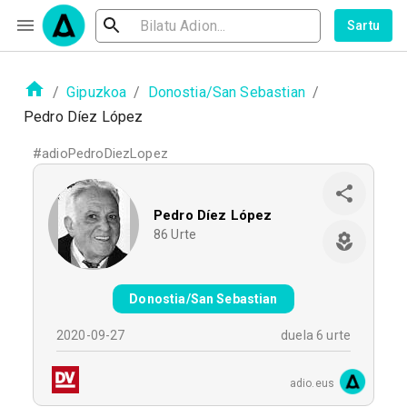
Sartu
/
Gipuzkoa
/
Donostia/San Sebastian
/
Pedro Díez López
#
adioPedroDiezLopez
Pedro Díez López
86
Urte
Donostia/San Sebastian
2020-09-27
duela 6 urte
adio.eus