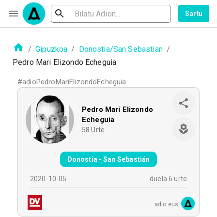
Sartu
/
Gipuzkoa
/
Donostia/San Sebastian
/
Pedro Mari Elizondo Echeguia
#
adioPedroMariElizondoEcheguia
Pedro Mari Elizondo
Echeguia
58
Urte
Donostia - San Sebastián
2020-10-05
duela 6 urte
adio.eus