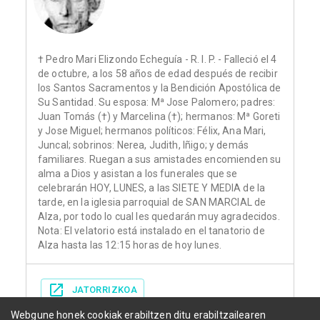
† Pedro Mari Elizondo Echeguía - R. I. P. - Falleció el 4
de octubre, a los 58 años de edad después de recibir
los Santos Sacramentos y la Bendición Apostólica de
Su Santidad. Su esposa: Mª Jose Palomero; padres:
Juan Tomás (†) y Marcelina (†); hermanos: Mª Goreti
y Jose Miguel; hermanos políticos: Félix, Ana Mari,
Juncal; sobrinos: Nerea, Judith, Iñigo; y demás
familiares. Ruegan a sus amistades encomienden su
alma a Dios y asistan a los funerales que se
celebrarán HOY, LUNES, a las SIETE Y MEDIA de la
tarde, en la iglesia parroquial de SAN MARCIAL de
Alza, por todo lo cual les quedarán muy agradecidos.
Nota: El velatorio está instalado en el tanatorio de
Alza hasta las 12:15 horas de hoy lunes.
JATORRIZKOA
Webgune honek cookiak erabiltzen ditu erabiltzailearen