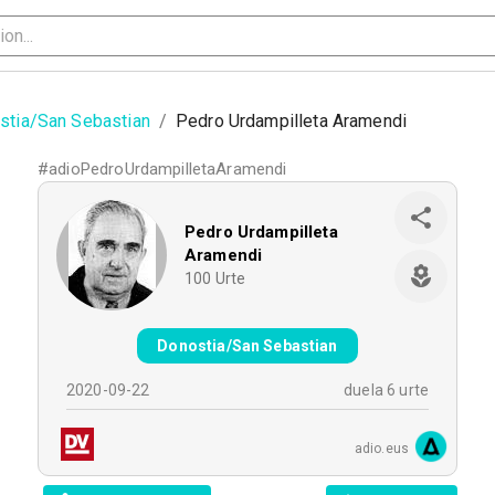
stia/San Sebastian
/
Pedro Urdampilleta Aramendi
#
adioPedroUrdampilletaAramendi
Pedro Urdampilleta
Aramendi
100
Urte
Donostia/San Sebastian
2020-09-22
duela 6 urte
adio.eus