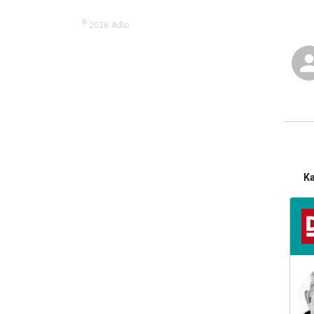
©
2026
Adio.
K