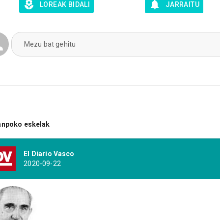
LOREAK BIDALI
JARRAITU
Mezu bat gehitu
anpoko eskelak
El Diario Vasco
2020-09-22