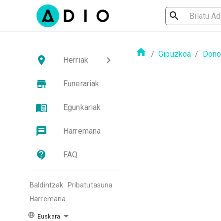
/
Gipuzkoa
/
Dono
Herriak
Funerariak
Egunkariak
Harremana
FAQ
Baldintzak
Pribatutasuna
Harremana
Euskara