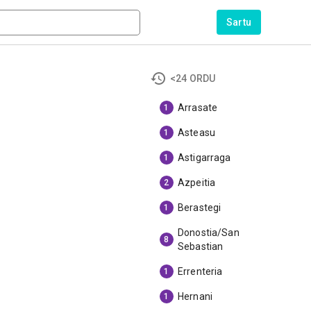
Sartu
<24 ORDU
Arrasate
1
Asteasu
1
Astigarraga
1
Azpeitia
2
Berastegi
1
Donostia/San
8
Sebastian
Errenteria
1
Hernani
1