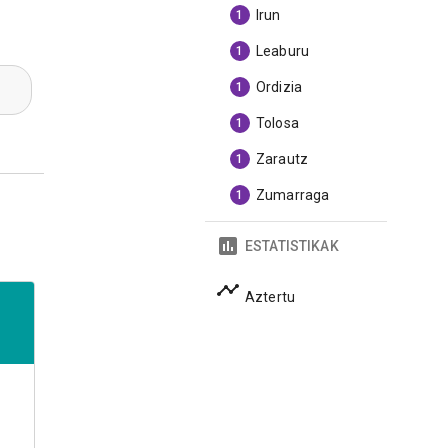
Irun
1
Leaburu
1
Ordizia
1
Tolosa
1
Zarautz
1
Zumarraga
1
ESTATISTIKAK
Aztertu