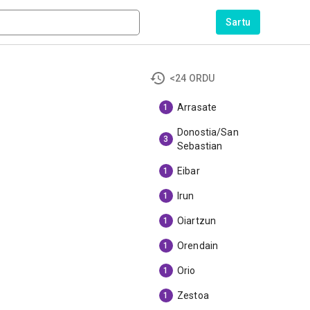
Sartu
<24 ORDU
Arrasate
1
Donostia/San
3
Sebastian
Eibar
1
Irun
1
Oiartzun
1
Orendain
1
Orio
1
Zestoa
1