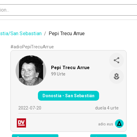
stia/San Sebastian
/
Pepi Trecu Arrue
#
adioPepiTrecuArrue
Pepi Trecu Arrue
99
Urte
Donostia - San Sebastián
2022-07-20
duela 4 urte
adio.eus