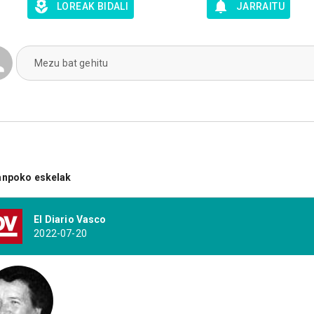
LOREAK BIDALI
JARRAITU
Mezu bat gehitu
anpoko eskelak
El Diario Vasco
2022-07-20