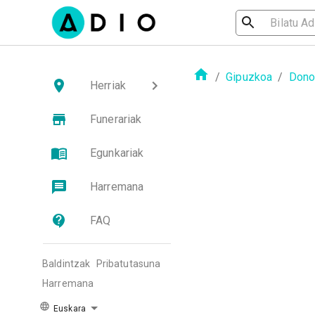
/
Gipuzkoa
/
Dono
Herriak
Funerariak
Egunkariak
Harremana
FAQ
Baldintzak
Pribatutasuna
Harremana
Euskara