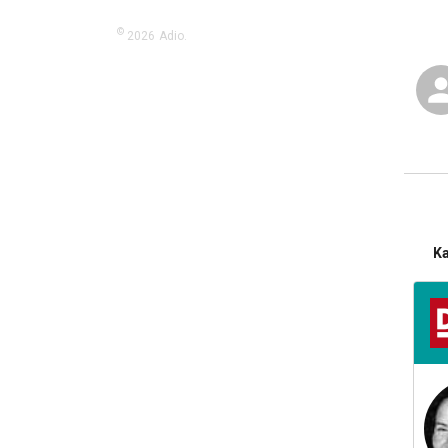
©
2026
Adio.
K