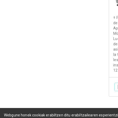
† 
de
Ap
Mo
Lu
de
as
la
le
in
12
Webgune honek cookiak erabiltzen ditu erabiltzailearen esperientz