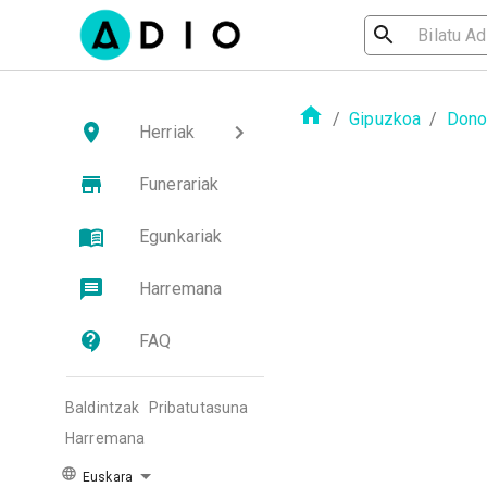
/
Gipuzkoa
/
Dono
Herriak
Funerariak
Egunkariak
Harremana
FAQ
Baldintzak
Pribatutasuna
Harremana
Euskara