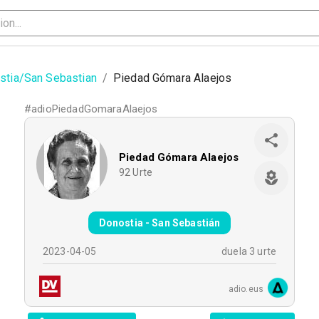
stia/San Sebastian
/
Piedad Gómara Alaejos
#
adioPiedadGomaraAlaejos
Piedad Gómara Alaejos
92
Urte
Donostia - San Sebastián
2023-04-05
duela 3 urte
adio.eus