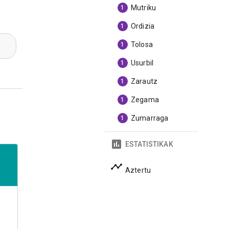
Mutriku
1
Ordizia
1
Tolosa
1
Usurbil
1
Zarautz
1
Zegama
1
Zumarraga
1
ESTATISTIKAK
Aztertu