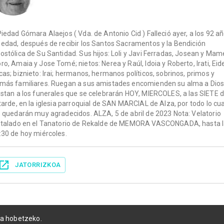
Piedad Gómara Alaejos ( Vda. de Antonio Cid ) Falleció ayer, a los 92 a
 edad, después de recibir los Santos Sacramentos y la Bendición
ostólica de Su Santidad. Sus hijos: Loli y Javi Ferradas, Josean y Ma
ro, Amaia y Jose Tomé; nietos: Nerea y Raúl, Idoia y Roberto, Irati, Eide
cas; biznieto: Irai; hermanos, hermanos políticos, sobrinos, primos y
más familiares. Ruegan a sus amistades encomienden su alma a Dios
istan a los funerales que se celebrarán HOY, MIERCOLES, a las SIETE 
 tarde, en la iglesia parroquial de SAN MARCIAL de Alza, por todo lo cua
s quedarán muy agradecidos. ALZA, 5 de abril de 2023 Nota: Velatorio
stalado en el Tanatorio de Rekalde de MEMORA VASCONGADA, hasta 
:30 de hoy miércoles.
JATORRIZKOA
ia hobetzeko.