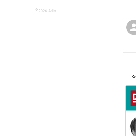
©
2026
Adio.
K