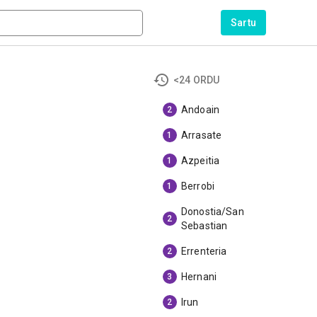
Sartu
<24 ORDU
Andoain
2
Arrasate
1
Azpeitia
1
Berrobi
1
Donostia/San
2
Sebastian
Errenteria
2
Hernani
3
Irun
2