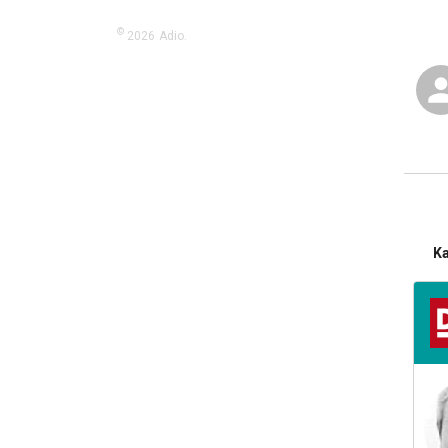
©
2026
Adio.
K