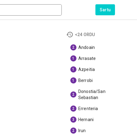
Sartu
<24 ORDU
Andoain
2
Arrasate
1
Azpeitia
1
Berrobi
1
Donostia/San
2
Sebastian
Errenteria
2
Hernani
3
Irun
2