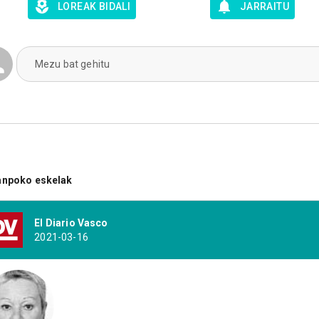
LOREAK BIDALI
JARRAITU
Mezu bat gehitu
anpoko eskelak
El Diario Vasco
2021-03-16