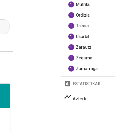
Mutriku
1
Ordizia
1
Tolosa
1
Usurbil
1
Zarautz
1
Zegama
1
Zumarraga
1
ESTATISTIKAK
Aztertu