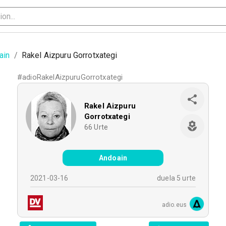
ain
/
Rakel Aizpuru Gorrotxategi
#
adioRakelAizpuruGorrotxategi
Rakel Aizpuru
Gorrotxategi
66
Urte
Andoain
2021-03-16
duela 5 urte
adio.eus