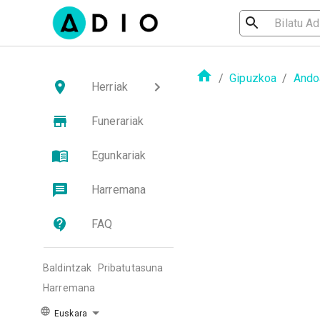
/
Gipuzkoa
/
Ando
Herriak
Funerariak
Egunkariak
Harremana
FAQ
Baldintzak
Pribatutasuna
Harremana
Euskara