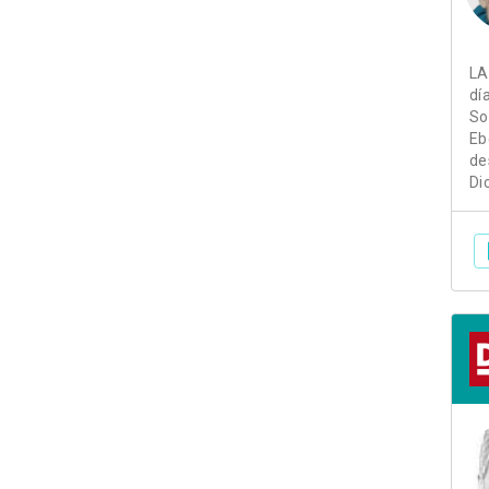
LA
dí
So
Eb
de
Di