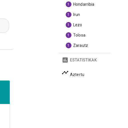
Hondarribia
1
Irun
1
Lezo
1
Tolosa
1
Zarautz
1
ESTATISTIKAK
Aztertu