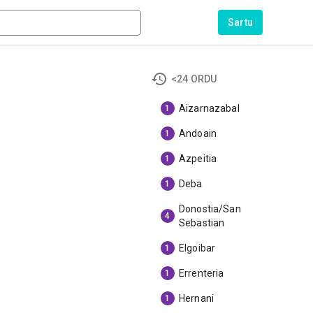
Sartu
<24 ORDU
Aizarnazabal
1
Andoain
1
Azpeitia
1
Deba
1
Donostia/San
4
Sebastian
Elgoibar
1
Errenteria
1
Hernani
1