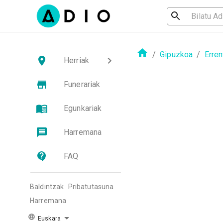
/
Gipuzkoa
/
Erren
Herriak
Funerariak
Egunkariak
Harremana
FAQ
Baldintzak
Pribatutasuna
Harremana
Euskara