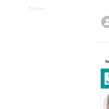
©
2026
Adio.
K