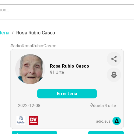
teria
/
Rosa Rubio Casco
#
adioRosaRubioCasco
Rosa Rubio Casco
91
Urte
Errenteria
2022-12-08
duela 4 urte
adio.eus