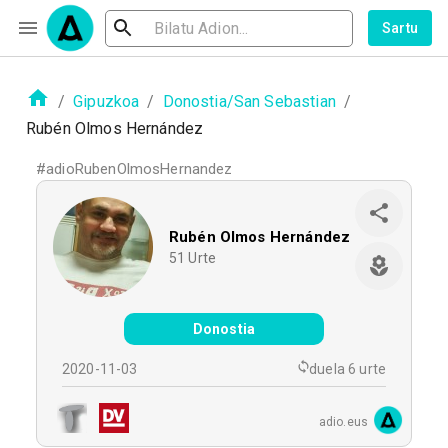
Sartu
/
Gipuzkoa
/
Donostia/San Sebastian
/
Rubén Olmos Hernández
#
adioRubenOlmosHernandez
Rubén Olmos Hernández
51
Urte
Donostia
2020-11-03
duela 6 urte
adio.eus