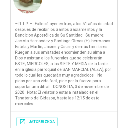
– R. I. P. – Falleció ayer en Irun, a los 51 años de edad
después de recibir los Santos Sacramentos y la
Bendición Apostólica de Su Santidad Su madre:
Jacinta Hernandez y Santiago Olmos (†); hermanos:
Estela y Martín, Jaione y Oscar y demás familiares.
Ruegan a sus amistades encomienden su alma a
Dios y asistan a los funerales que se celebrarán
ESTE, MIERCOLES, a las SIETE Y MEDIA de la tarde,
en la iglesia parroquial de SAN MARCIAL (ALZA), por
todo lo cual les quedarán muy agradecidos. No
pidas por una vida facil, pide por la fuerza para
soportar una dificil. DONOSTIA, 3 de noviembre de
2020 Nota: El velatorio estara instalado en el
Tanatorio del Bidasoa, hasta las 12:15 de este
miercoles.
JATORRIZKOA