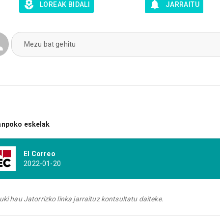
LOREAK BIDALI
JARRAITU
Mezu bat gehitu
anpoko eskelak
El Correo
2022-01-20
uki hau Jatorrizko linka jarraituz kontsultatu daiteke.