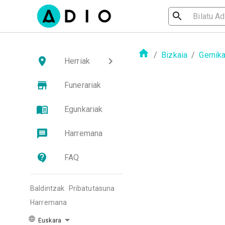
/
Bizkaia
/
Gernik
Herriak
Funerariak
Egunkariak
Harremana
FAQ
Baldintzak
Pribatutasuna
Harremana
Euskara