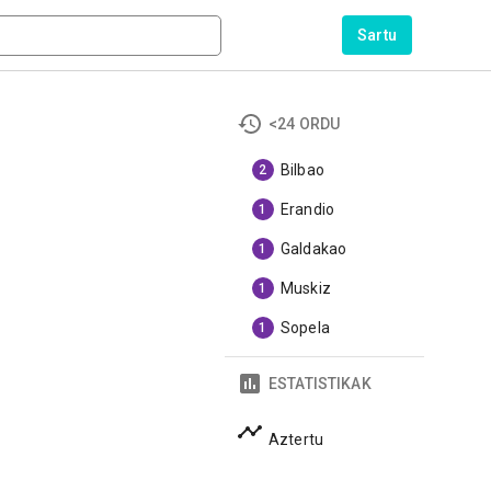
Sartu
<24 ORDU
Bilbao
2
Erandio
1
Galdakao
1
Muskiz
1
Sopela
1
ESTATISTIKAK
Aztertu