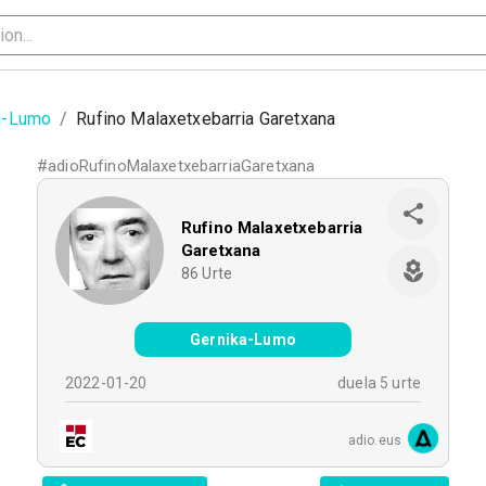
a-Lumo
/
Rufino Malaxetxebarria Garetxana
#
adioRufinoMalaxetxebarriaGaretxana
Rufino Malaxetxebarria
Garetxana
86
Urte
Gernika-Lumo
2022-01-20
duela 5 urte
adio.eus