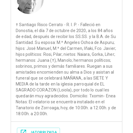
† Santiago Risco Cerrato - R. I. P. - Falleció en
Donostia, el día 7 de octubre de 2020, a los 84 años
de edad, después de recibir los SS.SS. y la B.A. de Su
Santidad. Su esposa: M.ª Angeles Ochoa de Aspuru;
hijos: José Manuel, M.ª del Carmen, Iñaki, Fco. Javier;
hijos políticos: Rosi, Pilar; nietos: Naiara, Gorka, Liher;
hermanos: Juana (†), Manolo; hermanos políticos;
sobrinos, primos y demás familiares. Ruegan a sus
amistades encomienden su alma a Dios y asistan al
funeral que se celebrará MAÑANA, a las SIETE Y
MEDIA de la tarde en la iglesia parroquial de EL
SAGRADO CORAZON (Loiola), por todo lo cual les
quedarán muy agradecidos. Domicilio: Txomin- Enea
Notas: El velatorio se encuentra instalado en el
Tanatorio de Zorroaga, hoy, de 10:00h. a 12:00h. y de
18:00h. a 20:00h.
JATORRIZKOA