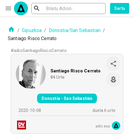
Sartu
/
Gipuzkoa
/
Donostia/San Sebastian
/
Santiago Risco Cerrato
#
adioSantiagoRiscoCerrato
Santiago Risco Cerrato
84
Urte
Donostia - San Sebastián
2020-10-08
duela 6 urte
adio.eus