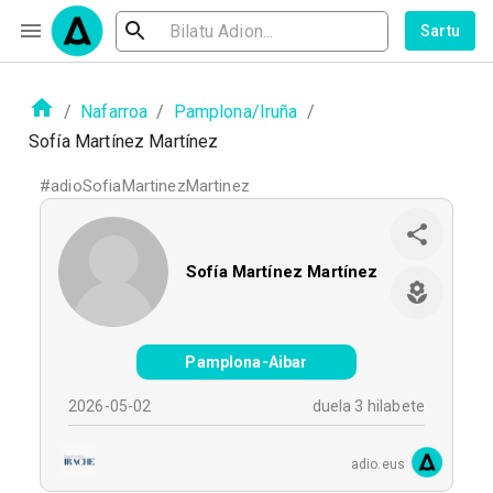
Sartu
/
Nafarroa
/
Pamplona/Iruña
/
Sofía Martínez Martínez
#
adioSofiaMartinezMartinez
Sofía Martínez Martínez
Pamplona-Aibar
2026-05-02
duela 3 hilabete
adio.eus