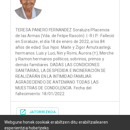
TERESA PANERO FERNANDEZ Soraluze/Placencia
de las Armas (Vda. de Felipe Rascón) | -R.I.P.- Falleció
en Soraluze, el día 18 de enero de 2022, a los 84
años de edad. Sus hijos: Maite y Zigor Amutxastegi;
hermanos: Luis y Luci, Nin y Romi, Aurora (†), Merche
y Ramon hermanos políticos, sobrinos, primos y
demás familiares. DADAS LAS CONDICIONES
SANITARIAS, LA DESPEDIDA E INCINERACIÓN SE
REALIZARÁN EN LA INTIMIDAD FAMILIAR.
AGRADECIENDO DE ANTEMANO TODAS LAS
MUESTRAS DE CONDOLENCIA. Fecha del
fallecimiento: 18/01/2022
JATORRIZKOA
Webgune honek cookiak erabiltzen ditu erabiltzailearen
esperientzia hobetzeko.