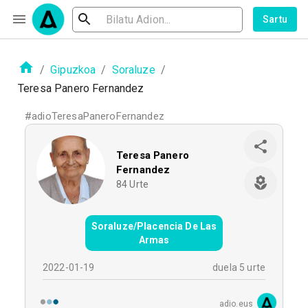
Sartu
/
Gipuzkoa
/
Soraluze
/
Teresa Panero Fernandez
#
adioTeresaPaneroFernandez
Teresa Panero
Fernandez
84
Urte
Soraluze/Placencia De Las
Armas
2022-01-19
duela 5 urte
adio.eus