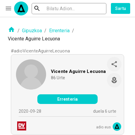
Sartu
/
Gipuzkoa
/
Errenteria
/
Vicente Aguirre Lecuona
#
adioVicenteAguirreLecuona
Vicente Aguirre Lecuona
86
Urte
Errenteria
2020-09-28
duela 6 urte
adio.eus