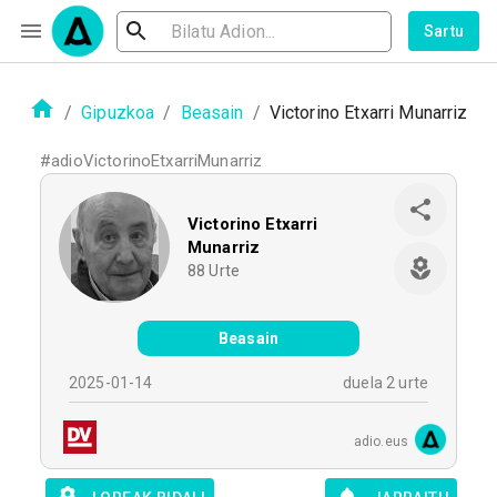
Sartu
/
Gipuzkoa
/
Beasain
/
Victorino Etxarri Munarriz
#
adioVictorinoEtxarriMunarriz
Victorino Etxarri
Munarriz
88
Urte
Beasain
2025-01-14
duela 2 urte
adio.eus