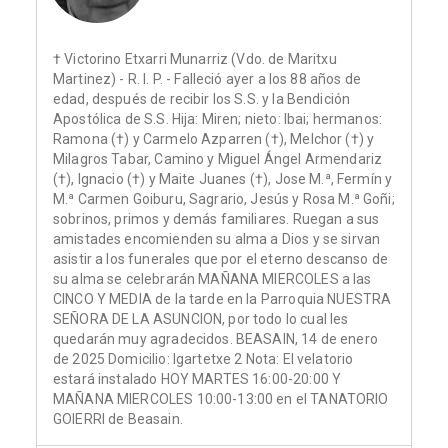
† Victorino Etxarri Munarriz (Vdo. de Maritxu
Martinez) - R. I. P. - Falleció ayer a los 88 años de
edad, después de recibir los S.S. y la Bendición
Apostólica de S.S. Hija: Miren; nieto: Ibai; hermanos:
Ramona (†) y Carmelo Azparren (†), Melchor (†) y
Milagros Tabar, Camino y Miguel Ángel Armendariz
(†), Ignacio (†) y Maite Juanes (†), Jose M.ª, Fermín y
M.ª Carmen Goiburu, Sagrario, Jesús y Rosa M.ª Goñi;
sobrinos, primos y demás familiares. Ruegan a sus
amistades encomienden su alma a Dios y se sirvan
asistir a los funerales que por el eterno descanso de
su alma se celebrarán MAÑANA MIERCOLES a las
CINCO Y MEDIA de la tarde en la Parroquia NUESTRA
SEÑORA DE LA ASUNCION, por todo lo cual les
quedarán muy agradecidos. BEASAIN, 14 de enero
de 2025 Domicilio: Igartetxe 2 Nota: El velatorio
estará instalado HOY MARTES 16:00-20:00 Y
MAÑANA MIERCOLES 10:00-13:00 en el TANATORIO
GOIERRI de Beasain.