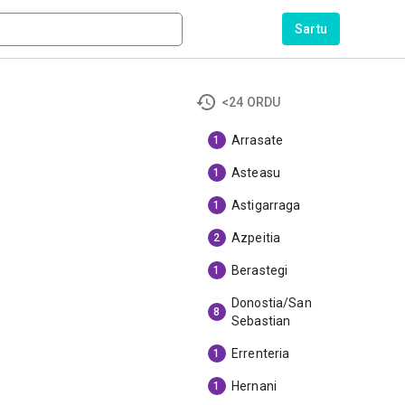
Sartu
<24 ORDU
Arrasate
1
Asteasu
1
Astigarraga
1
Azpeitia
2
Berastegi
1
Donostia/San
8
Sebastian
Errenteria
1
Hernani
1