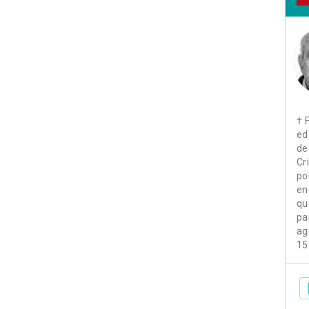
† 
ed
de
Cr
po
en
qu
pa
ag
15