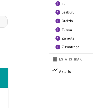
Irun
1
Leaburu
1
Ordizia
1
Tolosa
1
Zarautz
1
Zumarraga
1
ESTATISTIKAK
Aztertu