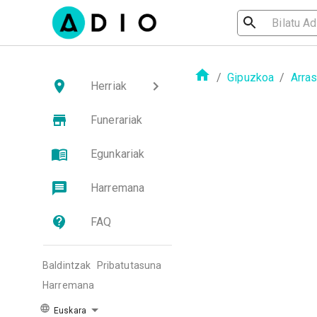
/
Gipuzkoa
/
Arra
Herriak
Funerariak
Egunkariak
Harremana
FAQ
Baldintzak
Pribatutasuna
Harremana
Euskara