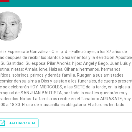
Félix Esperesate González - Q. e. p. d. - Falleció ayer, a los 87 años de
ad después de recibir los Santos Sacramentos y la Bendición Apostóli
 Su Santidad. Su esposa: Pilar Andrés; hijos: Angel y Bego, Juan Luis y
istina; nietas: Amaia, Ione, Haizea, Oihana; hermanos, hermanos
líticos, sobrinos, primos y demás familia. Ruegan a sus amistades
comienden su alma a Dios y asistan a los funerales, de cuerpo presen
e se celebrarán HOY, MIERCOLES, a las SIETE de la tarde, en la iglesia
rroquial de SAN JUAN BAUTISTA, por todo lo cual les quedarán muy
radecidos. Notas: La familia os recibe en el Tanatorio ARRASATE, hoy
:00 a 18:30. El uso de mascarilla es obligatorio. El aforo es limitado.
JATORRIZKOA