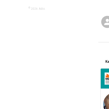
©
2026
Adio.
K