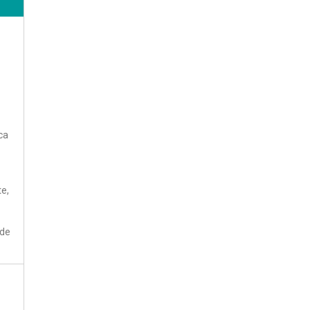
ca
te,
 de