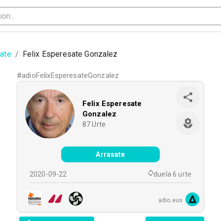
sate
/
Felix Esperesate Gonzalez
#
adioFelixEsperesateGonzalez
Felix Esperesate
Gonzalez
87
Urte
Arrasate
2020-09-22
duela 6 urte
adio.eus