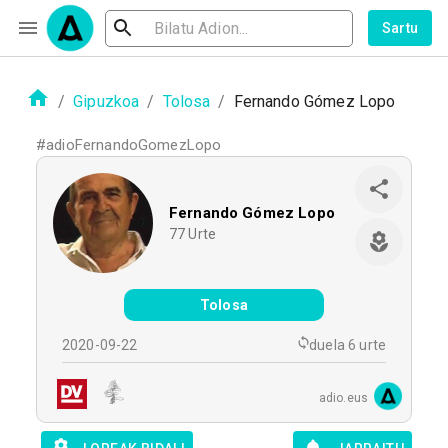
Sartu
/
Gipuzkoa
/
Tolosa
/
Fernando Gómez Lopo
#
adioFernandoGomezLopo
Fernando Gómez Lopo
77
Urte
Tolosa
2020-09-22
duela 6 urte
adio.eus