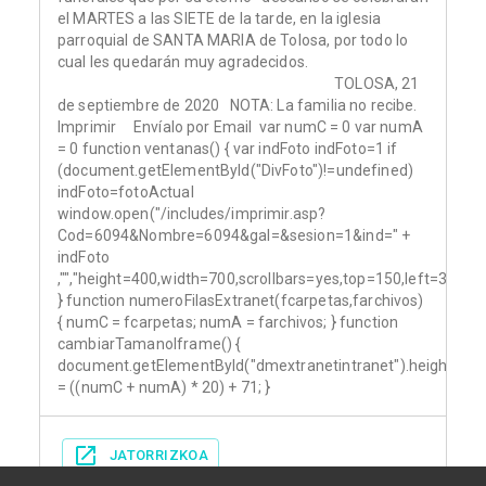
el MARTES a las SIETE de la tarde, en la iglesia
parroquial de SANTA MARIA de Tolosa, por todo lo
cual les quedarán muy agradecidos.
TOLOSA, 21
de septiembre de 2020 NOTA: La familia no recibe.
Imprimir Envíalo por Email var numC = 0 var numA
= 0 function ventanas() { var indFoto indFoto=1 if
(document.getElementById("DivFoto")!=undefined)
indFoto=fotoActual
window.open("/includes/imprimir.asp?
Cod=6094&Nombre=6094&gal=&sesion=1&ind=" +
indFoto
,"","height=400,width=700,scrollbars=yes,top=150,left=300");
} function numeroFilasExtranet(fcarpetas,farchivos)
{ numC = fcarpetas; numA = farchivos; } function
cambiarTamanoIframe() {
document.getElementById("dmextranetintranet").height
= ((numC + numA) * 20) + 71; }
JATORRIZKOA