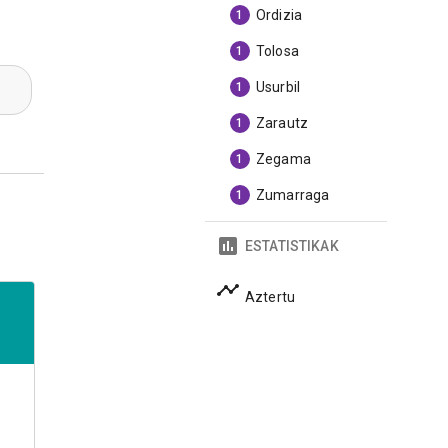
Ordizia
1
Tolosa
1
Usurbil
1
Zarautz
1
Zegama
1
Zumarraga
1
ESTATISTIKAK
Aztertu