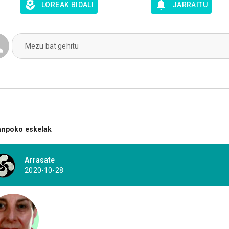
LOREAK BIDALI
JARRAITU
Mezu bat gehitu
anpoko eskelak
Arrasate
2020-10-28