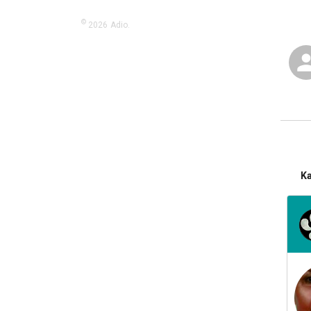
©
2026
Adio.
K