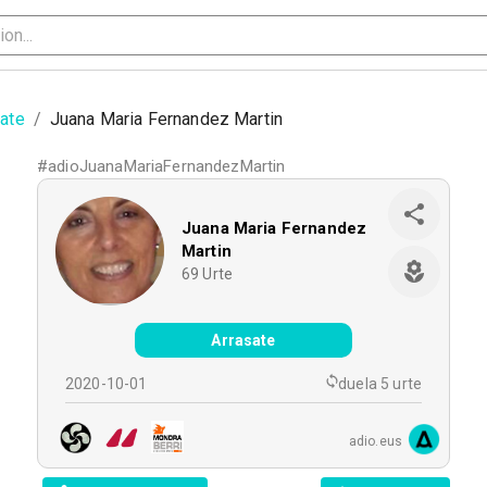
sate
/
Juana Maria Fernandez Martin
#
adioJuanaMariaFernandezMartin
Juana Maria Fernandez
Martin
69
Urte
Arrasate
2020-10-01
duela 5 urte
adio.eus