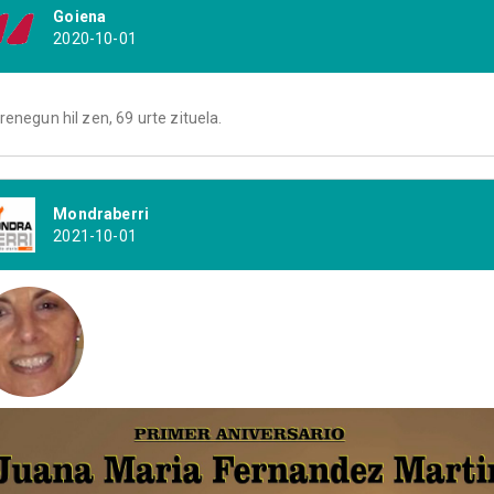
Goiena
2020-10-01
renegun hil zen, 69 urte zituela.
Mondraberri
2021-10-01