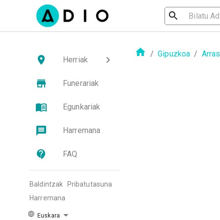
/
Gipuzkoa
/
Arra
Herriak
Funerariak
Egunkariak
Harremana
FAQ
Baldintzak
Pribatutasuna
Harremana
Euskara