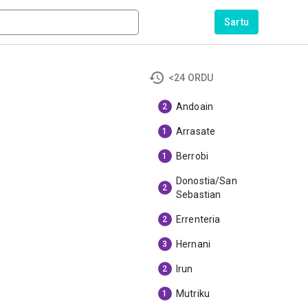
Sartu
<24 ORDU
Andoain
2
Arrasate
1
Berrobi
1
Donostia/San
2
Sebastian
Errenteria
2
Hernani
3
Irun
2
Mutriku
1