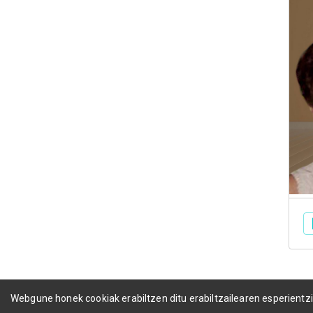
Webgune honek cookiak erabiltzen ditu erabiltzailearen esperientz